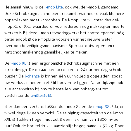
Helemaal nieuw is de
i-mop Lite
, ook wel de i-mop L genoemd.
Deze schrobzuigmachine biedt uitkomst wanneer u vaak kleinere
oppervlakten moet schrobben. De i-mop Lite is lichter dan de i-
mop XL of XXL, waardoor er voor iedereen nóg makkelijker mee te
werken is. Bij deze i-mop uitvoering werkt het controlepaneel nóg
beter en ook is de i-mop Lite voorzien van het nieuwe water
overloop beveiligingsmechanisme. Speciaal ontworpen om u
het schoonmaken nog gemakkelijker te maken.
De
i-mop XL
is een ergonomische schrobzuigmachine met een
strak design. De oplaadbare accu biedt u 24 uur per dag schrob
plezier. De
i-charge
is binnen één uur volledig opgeladen, zodat
uw werkzaamheden niet stil hoeven te liggen. Natuurlijk zijn ook
alle accessoires bij ons te bestellen, van opbergkast tot
verschillende
twistersets
.
Is er dan een verschil tussen de i-mop XL en de
i-mop XXL
? Ja, er
is wel degelijk een verschil! De reinigingscapaciteit van de i-mop
XXL is stukken hoger, met zelfs een maximum van 1800 m² per
uur! Ook de borsteldruk is aanzienlijk hoger, namelijk 32 kg. Door