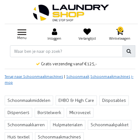
0
Menu
Inloggen
Verlanglijst
Winkelwagen
Gratis verzending vanaf €125,-
Terug naar Schoonmaakmachines
|
Schoonmaak
Schoonmaakmachines
i-
mop
Schoonmaakmiddelen
EHBO & High Care
Disposables
Dispensers
Borstelwerk
Microvezel
Schoonmaakkarren
Hulpmaterialen
Schoonmaakpakket
Huis textiel
Schoonmaakmachines