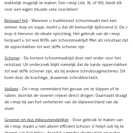
makkelijk mogelijk te maken. Een i-mop Lite, XL of XXL biedt elk
voor een eigen situatie vele voordelen!
Bespaart tijd
- Wanneer u traditioneel schoonmaakt met een
emmer, mop en sopje, merkt u dat dit behoorlijk tijdrovend is. De i-
mop is hiervoor de ideale oplossing. Het gebruik van de i-mop
bespaart u tot wel 80% aan schoonmaaktijd! Met als resultaat dat
de oppervlakken tot wel 90% schoner zijn.
Schoner
-
De kortere schoonmaaktijd doet niet onder voor het
resultaat. Uit onderzoek blijkt namelijk dat de harde oppervlakken
tot wel 90% schoner zijn, als bij andere schrobzuigmachines. Dit
komt door de krachtige, draaiende schrobborstels.
Veiliger
-
De i-mop verminderd het gevaar om te slippen of te
vallen, doordat de vloeren vrijwel direct drogen. Daarnaast draagt
de i-mop bij aan het verbeteren van de slipweerstand van de
vloer.
Groener en dus milieuvriendelijker
-
Door gebruik te maken van
de i-mop, maakt u niet alleen efficiënt schoon. U helpt ook bij te
dragen aan het milieu, doordat u minder chemicaliën en water