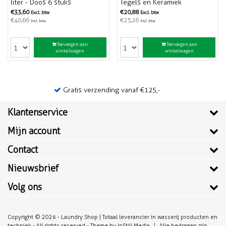
liter - Doos 6 stuks
Tegels en Keramiek
€33,60
€20,88
Excl. btw
Excl. btw
€40,66
€25,26
Incl. btw
Incl. btw
Toevoegen aan
Toevoegen aan
winkelwagen
winkelwagen
Gratis verzending vanaf €125,-
Klantenservice
Mijn account
Contact
Nieuwsbrief
Volg ons
Copyright © 2026 - Laundry Shop | Totaal leverancier in wasserij producten en
techniek - All rights reserved - Theme by
InStijl Media
|
Alle bedragen zijn