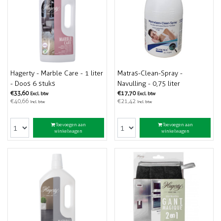
Hagerty - Marble Care - 1 liter
Matras-Clean-Spray -
- Doos 6 stuks
Navulling - 0,75 liter
€33,60
€17,70
Excl. btw
Excl. btw
€40,66
€21,42
Incl. btw
Incl. btw
Toevoegen aan
Toevoegen aan
winkelwagen
winkelwagen