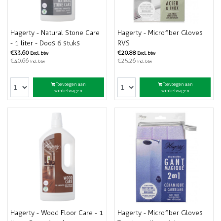
Hagerty - Natural Stone Care
Hagerty - Microfiber Gloves
- 1 liter - Doos 6 stuks
RVS
€33,60
€20,88
Excl. btw
Excl. btw
€40,66
€25,26
Incl. btw
Incl. btw
Toevoegen aan
Toevoegen aan
winkelwagen
winkelwagen
Hagerty - Wood Floor Care - 1
Hagerty - Microfiber Gloves