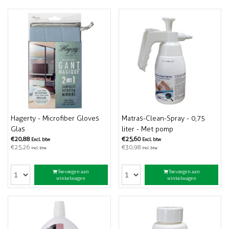
Hagerty - Microfiber Gloves
Matras-Clean-Spray - 0,75
Glas
liter - Met pomp
€20,88
€25,60
Excl. btw
Excl. btw
€25,26
€30,98
Incl. btw
Incl. btw
Toevoegen aan
Toevoegen aan
winkelwagen
winkelwagen