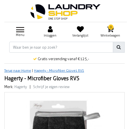
0
Menu
Inloggen
Verlanglijst
Winkelwagen
Gratis verzending vanaf €125,-
Terug naar Home
|
Hagerty - Microfiber Gloves RVS
Hagerty - Microfiber Gloves RVS
Merk:
Hagerty
|
Schrijf je eigen review