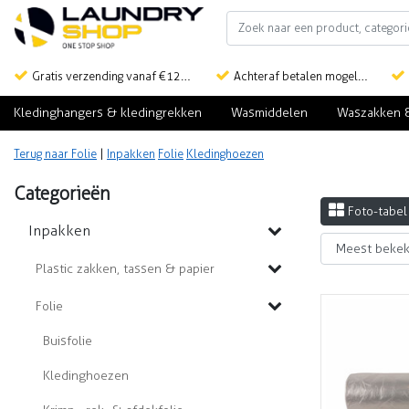
Gratis verzending vanaf €125,-
Achteraf betalen mogelijk
Kledinghangers & kledingrekken
Wasmiddelen
Waszakken 
Terug naar Folie
|
Inpakken
Folie
Kledinghoezen
Categorieën
Foto-tabel
Inpakken
Plastic zakken, tassen & papier
Folie
Buisfolie
Kledinghoezen