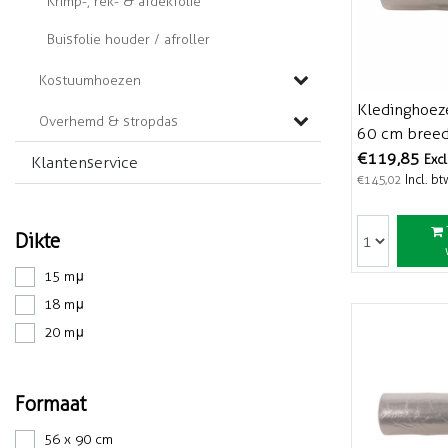
Krimp-, rek- & afdekfolie
Buisfolie houder / afroller
Kostuumhoezen
Kledinghoeze
Overhemd & stropdas
60 cm breed
cm - 20 mµ 
€119,85
Excl
Klantenservice
Incl. bt
€145,02
Dikte
15 mμ
18 mμ
20 mμ
Formaat
56 x 90 cm