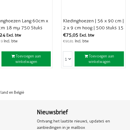
inghoezen Lang 60cm x
Kledinghoezen | 56 x 90 cm |
m 18 mµ 750 Stuks
2 x 9 cm hoog | 500 stuks 15
heurbaar
mµ
,24
€75,05
Excl. btw
Excl. btw
Incl. btw
Incl. btw
19
€90,81
Toevoegen aan
Toevoegen aan
winkelwagen
winkelwagen
rland en België
Nieuwsbrief
Ontvang het laatste nieuws, updates en
aanbiedingen in je mailbox