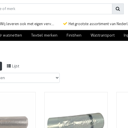
Wij leveren ook met eigen vervoer
Het grootste assortiment van Nederlan
& wasnetten
Textiel merken
Finishen
Wastransport
In
Lijst