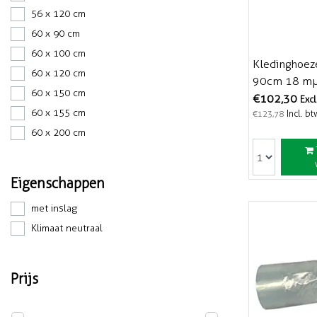
56 x 120 cm
60 x 90 cm
60 x 100 cm
Kledinghoez
60 x 120 cm
90cm 18 mµ
60 x 150 cm
Afscheurbaa
€102,30
Excl
60 x 155 cm
Incl. bt
€123,78
60 x 200 cm
Eigenschappen
met inslag
Klimaat neutraal
Prijs