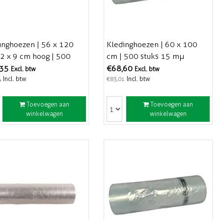
inghoezen | 56 x 120
Kledinghoezen | 60 x 100
 2 x 9 cm hoog | 500
cm | 500 stuks 15 mµ
s 15 mµ
,35
€68,60
Excl. btw
Excl. btw
Incl. btw
Incl. btw
4
€83,01
Toevoegen aan
Toevoegen aan
winkelwagen
winkelwagen