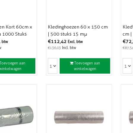
en Kort 60cm x
Kledinghoezen 60 x 150 cm
Kled
 1000 Stuks
| 500 stuks 15 mµ
cm |
r
stuk
€112,42
€72
. btw
Excl. btw
w
Incl. btw
€136,03
€87,5
Toevoegen aan
Toevoegen aan
winkelwagen
winkelwagen