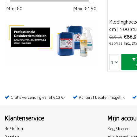
Min: €
0
Max: €
150
Kledinghoez
cm | 500 st
€86,
€68,50
Incl. bt
€105,21
Gratis verzending vanaf €125,-
Achteraf betalen mogelijk
Klantenservice
Mijn accou
Bestellen
Registreren