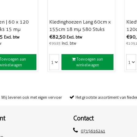
en | 60 x 120
Kledinghoezen Lang 60cm x
Kled
uks 15 mµ
155cm 18 mµ 580 Stuks
120c
Afscheurbaar
Afsc
95
€82,50
€90
Excl. btw
Excl. btw
w
Incl. btw
€99,83
€109,
Toevoegen aan
Toevoegen aan
winkelwagen
winkelwagen
Wij leveren ook met eigen vervoer
Het grootste assortiment van Nede
nt
Contact
0715616241