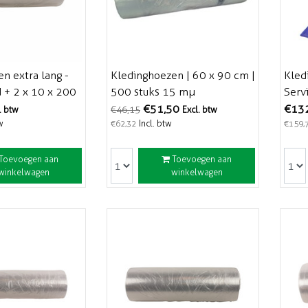
n extra lang -
Kledinghoezen | 60 x 90 cm |
Kled
 + 2 x 10 x 200
500 stuks 15 mµ
Serv
- 250 stuks
1000
€51,50
€13
€46,15
. btw
Excl. btw
w
Incl. btw
€62,32
€159,
Toevoegen aan
Toevoegen aan
winkelwagen
winkelwagen