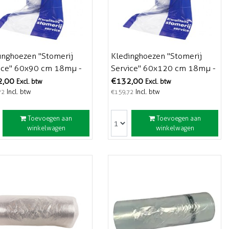
inghoezen "Stomerij
Kledinghoezen "Stomerij
ice" 60x90 cm 18mµ -
Service" 60x120 cm 18mµ -
 stuks
750 stuks
2,00
€132,00
Excl. btw
Excl. btw
Incl. btw
Incl. btw
72
€159,72
Toevoegen aan
Toevoegen aan
winkelwagen
winkelwagen