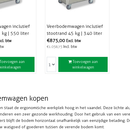
gen inclusief
Veerbodemwagen inclusief
 kg | 550 liter
stootrand 45 kg | 340 liter
€875,00
xcl. btw
Excl. btw
btw
Incl. btw
€1.058,75
Toevoegen aan
Toevoegen aan
winkelwagen
winkelwagen
emwagen kopen
jven staat de ergonomische werkplek hoog in het vaandel. Deze licht
nderen een zeer gezonde werkhouding. Door het gebruik van een ver
ers blijft de bodem horizontaal onafhankelijk van eenzijdige belading.
uw wasgoed of goederen tussen de verende bodem komt.