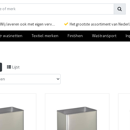
Wij leveren ook met eigen vervoer
Het grootste assortiment van Nederlan
& wasnetten
Textiel merken
Finishen
Wastransport
In
Lijst