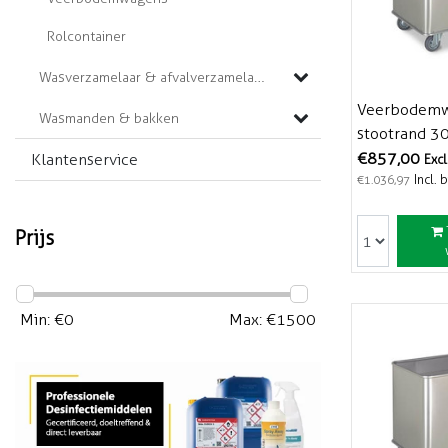
Rolcontainer
Wasverzamelaar & afvalverzamelaar
Veerbodemwa
Wasmanden & bakken
stootrand 30
€857,00
Klantenservice
Excl
Incl. 
€1.036,97
Prijs
Min: €
0
Max: €
1500