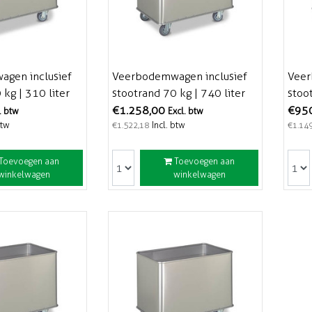
gen inclusief
Veerbodemwagen inclusief
Veer
 kg | 310 liter
stootrand 70 kg | 740 liter
stoo
€1.258,00
€95
. btw
Excl. btw
btw
Incl. btw
€1.522,18
€1.14
Toevoegen aan
Toevoegen aan
winkelwagen
winkelwagen