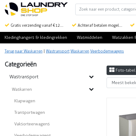
Gratis verzending vanaf €125,-
Achteraf betalen mogelijk
Kledinghangers & kledingrekken
Wasmiddelen
Waszakken 
Terug naar Waskarren
|
Wastransport
Waskarren
Veerbodemwagens
Categorieën
Foto-tabel
Wastransport
Waskarren
Klapwagen
Transportwagen
Vaksorteerwagens
Veerbodemwagens