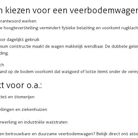
 kiezen voor een veerbodemwage
erantwoord werken
e hoogteverstelling vermindert fysieke belasting en voorkomt rugklac
or dagelijks gebruik
inium constructie maakt de wagen makkelijk wendbaar. De
dubbele gele
ding.
sch
and op de bodem voorkomt dat wasgoed of losse items onder de verin
t voor o.a.:
tes en stomerijen
ellingen en ziekenhuizen
erwerking en industriële wasstraten
en betrouwbare en duurzame veerbodemwagen? Bekijk direct ons assor