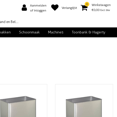
0
Winkelwagen
Aanmelden
Verlanglijst
€0,00
Excl. btw
of Inloggen
d en België
pakken
Schoonmaak
Machines
Toonbank & Hagerty