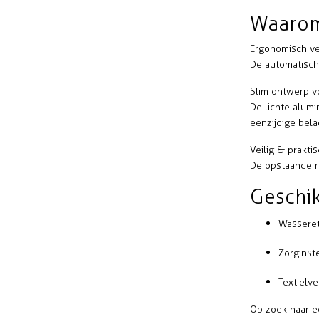
Waarom
Ergonomisch v
De automatisch
Slim ontwerp vo
De lichte alum
eenzijdige bela
Veilig & prakti
De opstaande r
Geschik
Wasseret
Zorginst
Textielv
Op zoek naar e