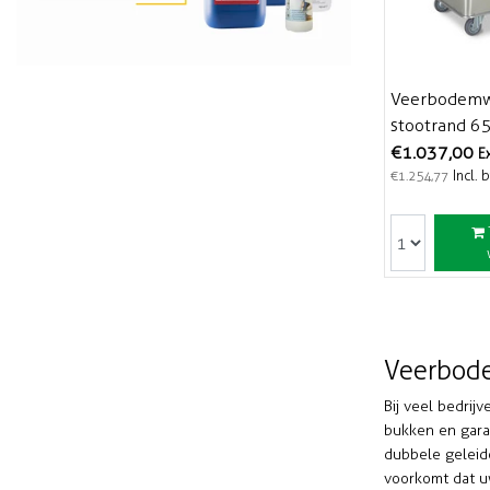
Veerbodemwa
stootrand 65
€1.037,00
E
Incl. 
€1.254,77
Veerbod
Bij veel bedri
bukken en gara
dubbele geleid
voorkomt dat 