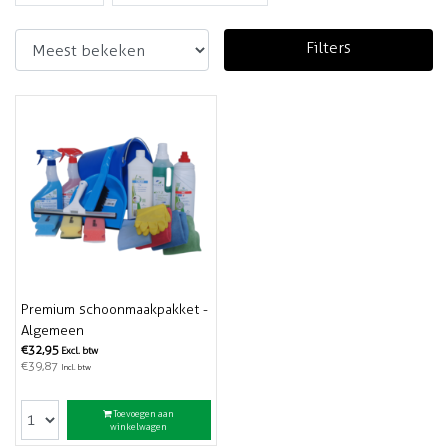
Filters
Premium schoonmaakpakket -
Algemeen
€32,95
Excl. btw
€39,87
Incl. btw
Toevoegen aan
winkelwagen