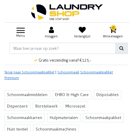
0
Menu
Inloggen
Verlanglijst
Winkelwagen
Gratis verzending vanaf €125,-
Terug naar Schoonmaakpakket
|
Schoonmaak
Schoonmaakpakket
Premium
Schoonmaakmiddelen
EHBO & High Care
Disposables
Dispensers
Borstelwerk
Microvezel
Schoonmaakkarren
Hulpmaterialen
Schoonmaakpakket
Huis textiel
Schoonmaakmachines