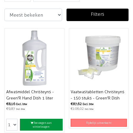
Filters
Afwasmiddel Christeyns -
Vaatwastabletten Christeyns
Green'R Hand Dish 1 liter
- 150 stuks - Green'R Dish
€8,16
Tabs
€87,62
Excl. btw
Excl. btw
€9,87
€106,02
Incl. btw
Incl. btw
Toevoegen aan
Tijdelijk uitverkocht
winkelwagen