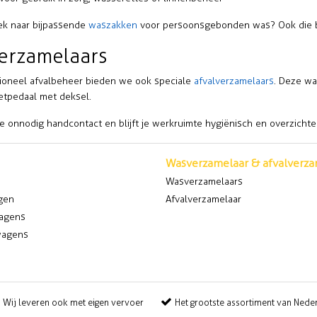
ek naar bijpassende
waszakken
voor persoonsgebonden was? Ook die be
verzamelaars
ioneel afvalbeheer bieden we ook speciale
afvalverzamelaars
. Deze wa
etpedaal met deksel.
e onnodig handcontact en blijft je werkruimte hygiënisch en overzichtel
Wasverzamelaar & afvalverza
Wasverzamelaars
gen
Afvalverzamelaar
agens
agens
Wij leveren ook met eigen vervoer
Het grootste assortiment van Nede