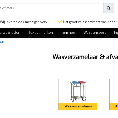
Wij leveren ook met eigen vervoer
Het grootste assortiment van Nederlan
& wasnetten
Textiel merken
Finishen
Wastransport
In
aar
Wasverzamelaar & afva