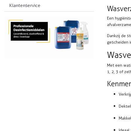
Klantenservice
Wasver
Een hygiënis
afvalverzame
Dankzij de s
gescheiden i
Wasver
Met een
was
1, 2, 3 of z
Kenmer
Verkri
Deksel
Makkel
Ideaal