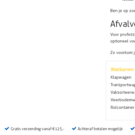
Ben je op zo
Afval
Voor profess
optioneel vo
Zo voorkom j
Waskarren
Klapwagen
Transportwa
Vaksorteerw
Veerbodemw
Rolcontainer
Gratis verzending vanaf €125,-
Achteraf betalen mogelijk