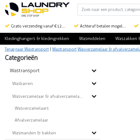
Gratis verzending vanaf €125,-
Achteraf betalen mogelijk
Kledinghangers & kledingrekken
Wasmiddelen
Waszakken 
Terug naar Wastransport
|
Wastransport
Wasverzamelaar & afvalverzamel
Categorieën
Wastransport
Waskarren
Wasverzamelaar & afvalverzamelaar
Wasverzamelaars
Afvalverzamelaar
Wasmanden & bakken