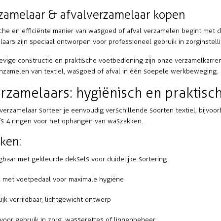
zamelaar & afvalverzamelaar kopen
che en efficiënte manier van wasgoed of afval verzamelen begint met 
laars
zijn speciaal ontworpen voor professioneel gebruik in zorginstell
tevige constructie en praktische voetbediening zijn onze verzamelkarren
nzamelen van textiel, wasgoed of afval in één soepele werkbeweging.
zamelaars: hygiënisch en praktisc
verzamelaar
sorteer je eenvoudig verschillende soorten textiel, bijvoo
elfs 4 ringen voor het ophangen van waszakken.
ken:
jgbaar met gekleurde deksels voor duidelijke sortering
 met voetpedaal voor maximale hygiëne
ijk verrijdbaar, lichtgewicht ontwerp
 voor gebruik in zorg, wasserettes of linnenbeheer