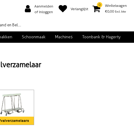
0
Winkelwagen
Aanmelden
Verlanglijst
€0,00
Excl. btw
of Inloggen
d en België
pakken
Schoonmaak
Machines
Toonbank & Hagerty
lverzamelaar