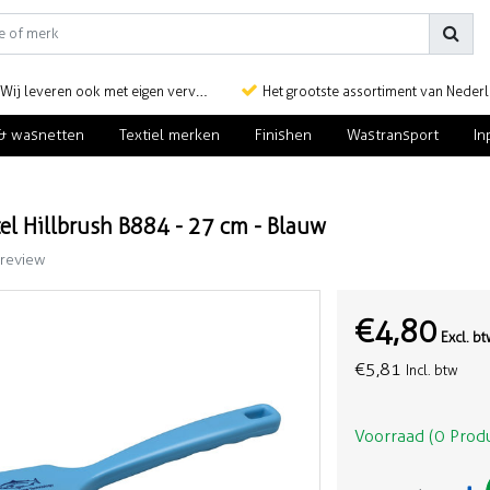
Wij leveren ook met eigen vervoer
Het grootste assortiment van Nederlan
& wasnetten
Textiel merken
Finishen
Wastransport
In
el Hillbrush B884 - 27 cm - Blauw
 review
€4,80
Excl. b
€5,81
Incl. btw
Voorraad (0 Prod