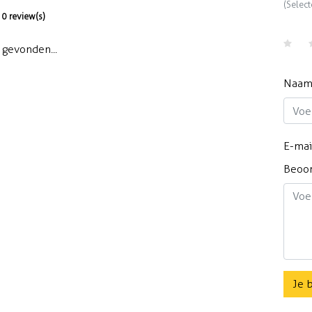
(Select
0 review(s)
gevonden...
Naa
E-mai
Beoo
Je 