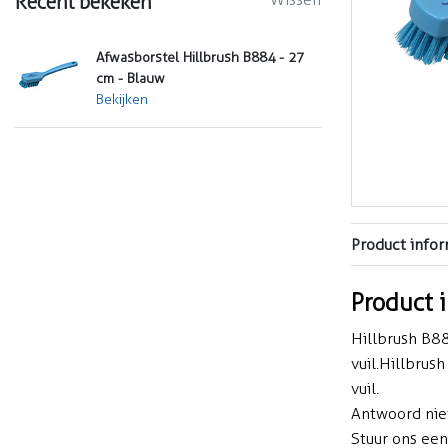
Recent bekeken
Afwasborstel Hillbrush B884 - 27
cm - Blauw
Bekijken
Product infor
Product 
Hillbrush B88
vuil.Hillbrus
vuil.
Antwoord nie
Stuur ons ee