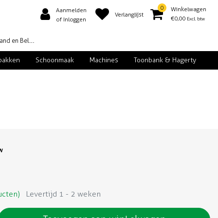
0
Winkelwagen
Aanmelden
Verlanglijst
€0,00
Excl. btw
of Inloggen
d en België
pakken
Schoonmaak
Machines
Toonbank & Hagerty
tw
ucten)
Levertijd 1 - 2 weken