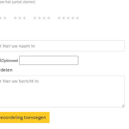
eer het aantal sterren)
m
l
Optioneel
rdelen
beoordeling toevoegen