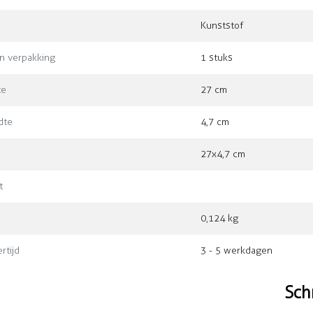
Kunststof
in verpakking
1 stuks
te
27 cm
dte
4,7 cm
27x4,7 cm
t
0,124 kg
rtijd
3 - 5 werkdagen
Sch