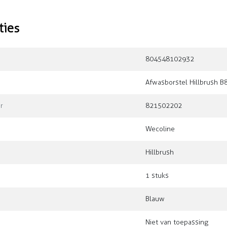
ties
804548102932
Afwasborstel Hillbrush B
r
821502202
Wecoline
Hillbrush
1 stuks
Blauw
Niet van toepassing