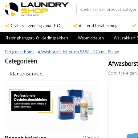
Gratis verzending vanaf €125,-
Achteraf betalen mogelijk
Kledinghangers & kledingrekken
Wasmiddelen
Waszakken 
Terug naar Home
|
Afwasborstel Hillbrush B884 - 27 cm - Blauw
Categorieën
Afwasborst
Schrijf je eigen
Klantenservice
Wissen