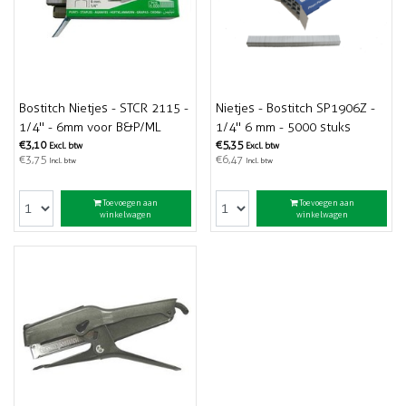
Bostitch Nietjes - STCR 2115 -
Nietjes - Bostitch SP1906Z -
1/4" - 6mm voor B&P/ML
1/4" 6 mm - 5000 stuks
€3,10
€5,35
Excl. btw
Excl. btw
€3,75
€6,47
Incl. btw
Incl. btw
Toevoegen aan
Toevoegen aan
winkelwagen
winkelwagen