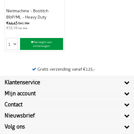
Nietmachine - Bostitch
B&P/ML - Heavy Duty
€44,45
Excl. btw
€53,78
Incl. btw
Toevoegen aan
winkelwagen
Gratis verzending vanaf €125,-
Klantenservice
Mijn account
Contact
Nieuwsbrief
Volg ons