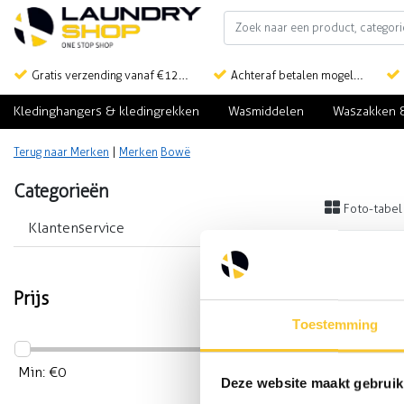
Gratis verzending vanaf €125,-
Achteraf betalen mogelijk
Kledinghangers & kledingrekken
Wasmiddelen
Waszakken 
Terug naar Merken
|
Merken
Bowë
Categorieën
Foto-tabel
Klantenservice
Prijs
Geen product
Toestemming
Min: €
0
Max: €
5
Deze website maakt gebruik