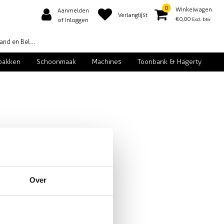
0
Winkelwagen
Aanmelden
Verlanglijst
€0,00
Excl. btw
of Inloggen
d en België
pakken
Schoonmaak
Machines
Toonbank & Hagerty
Over