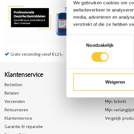
We gebruiken cookies om cont
websiteverkeer te analyseren
media, adverteren en analys
verstrekt of die ze hebben v
Toestemmingsselectie
Noodzakelijk
Gratis verzending vanaf €125,-
Achteraf betalen mogelijk
Klantenservice
Mijn accou
Weigeren
Bestellen
Registreren
Betalen
Mijn bestelling
Verzenden
Mijn tickets
Retourneren
Mijn verlanglijs
Klantenservice
Vergelijk prod
Garantie & reparatie