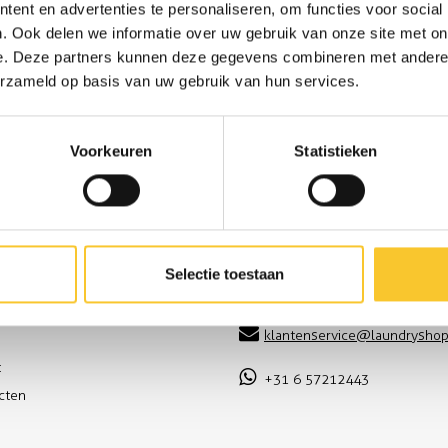
ent en advertenties te personaliseren, om functies voor social
. Ook delen we informatie over uw gebruik van onze site met on
e. Deze partners kunnen deze gegevens combineren met andere i
erzameld op basis van uw gebruik van hun services.
Voorkeuren
Statistieken
Wij leveren ook met eigen vervoer
Het grootste assortiment van Nede
nt
Contact
Selectie toestaan
0715616241
en
klantenservice@laundryshop
t
+31 6 57212443
ucten