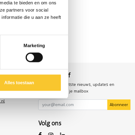
 media te bieden en om ons
ze partners voor social
nformatie die u aan ze heeft
Marketing
rland en België
Nieuwsbrief
Alles toestaan
Ontvang het laatste nieuws, updates en
aanbiedingen in je mailbox
.nl
Abonneer
Volg ons