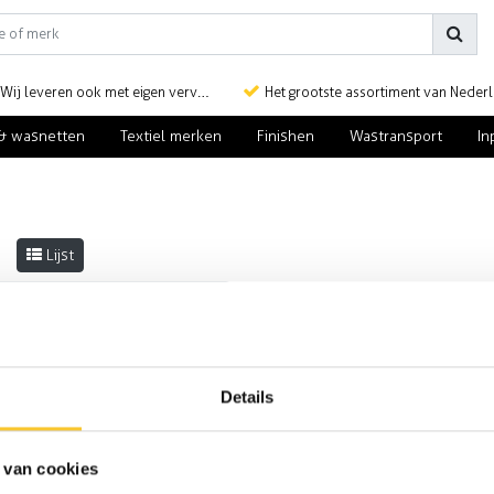
Wij leveren ook met eigen vervoer
Het grootste assortiment van Nederlan
& wasnetten
Textiel merken
Finishen
Wastransport
In
Lijst
en gevonden!...
Details
 van cookies