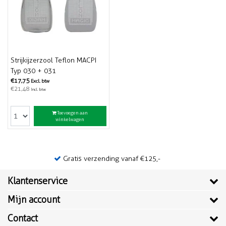
Strijkijzerzool Teflon MACPI
Typ 030 + 031
€17,75
Excl. btw
€21,48
Incl. btw
Toevoegen aan
winkelwagen
Gratis verzending vanaf €125,-
Klantenservice
Mijn account
Contact