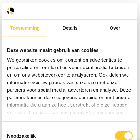
Toestemming
Details
Over
0
Menu
Inloggen
Verlanglijst
Winkelwagen
Deze website maakt gebruik van cookies
We gebruiken cookies om content en advertenties te
Gratis verzending vanaf €125,-
personaliseren, om functies voor social media te bieden
en om ons websiteverkeer te analyseren. Ook delen we
Terug naar Merken
|
Merken
Wecoline & Green'R
informatie over uw gebruik van onze site met onze
partners voor social media, adverteren en analyse. Deze
Filters
partners kunnen deze gegevens combineren met andere
informatie die u aan ze heeft verstrekt of die ze hebben
verzameld op basis van uw gebruik van hun services.
Geen producten gevonden!...
Toestemmingsselectie
Gratis verzending vanaf €125,-
Noodzakelijk