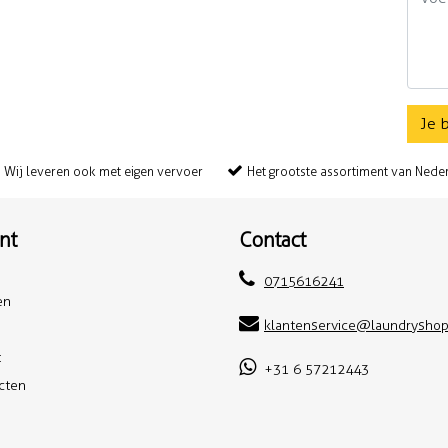
Je 
Wij leveren ook met eigen vervoer
Het grootste assortiment van Nede
nt
Contact
0715616241
en
klantenservice@laundryshop
t
+31 6 57212443
ucten