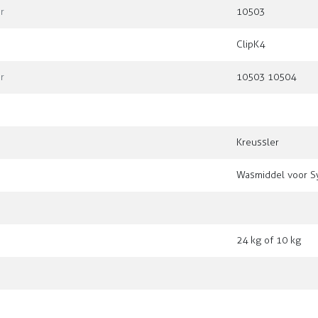
r
10503
ClipK4
r
10503 10504
Kreussler
Wasmiddel voor 
24 kg of 10 kg