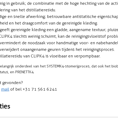
inig in gebruik; de combinatie met de hoge hechting van de acti
ring van het distillatieresidu.
ige en snelle afwerking; betrouwbare antistatische eigenscha
stheid en het draagcomfort van de gereinigde kleding.
geeft gereinigde kleding een gladde, aangename textuur; pluiz
LIPK4 slechts weinig schuimt, kan de reinigingsvloeistof pro
vermindert de noodzaak voor handmatige voor- en nabehandel
verwijdert onaangename geuren tijdens het reinigingsproces.
tillatieresidu van CLIPK4 is vloeibaar en verpompbaar.
belangrijk onderdeel van het SYSTEMK4-stomerijproces, dat ook het b
status, en PRENETTK4.
t gevonden?
n
mail
of bel +31 71 561 6241
ties