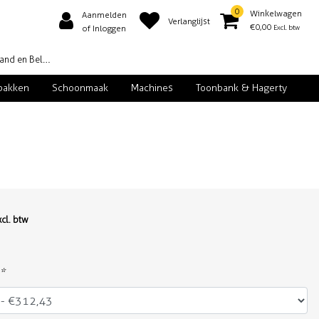
0
Winkelwagen
Aanmelden
Verlanglijst
€0,00
Excl. btw
of Inloggen
d en België
pakken
Schoonmaak
Machines
Toonbank & Hagerty
xcl. btw
*