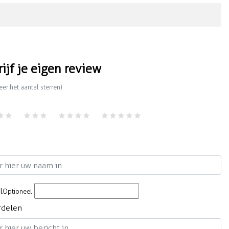
rijf je eigen review
eer het aantal sterren)
m
l
Optioneel
rdelen