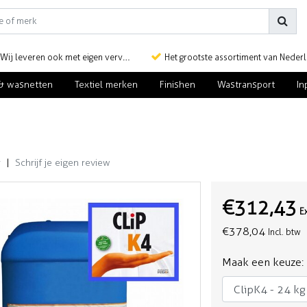
Wij leveren ook met eigen vervoer
Het grootste assortiment van Nederlan
& wasnetten
Textiel merken
Finishen
Wastransport
In
r
|
Schrijf je eigen review
€312,43
E
€378,04
Incl. btw
Maak een keuze: