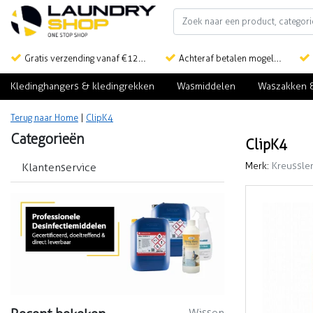
Gratis verzending vanaf €125,-
Achteraf betalen mogelijk
Kledinghangers & kledingrekken
Wasmiddelen
Waszakken 
Terug naar Home
|
ClipK4
Categorieën
ClipK4
Merk:
Kreussle
Klantenservice
Wissen