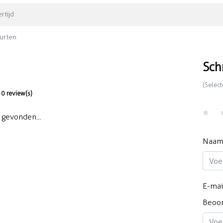
rtijd
urten
Sch
(Select
0 review(s)
gevonden...
Naa
E-mai
Beoo