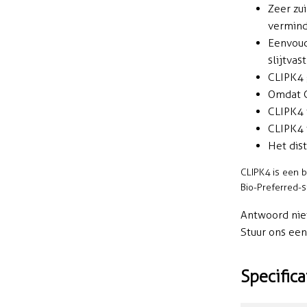
Zeer zu
verminde
Eenvoud
slijtva
CLIPK4 
Omdat C
CLIPK4 
CLIPK4 
Het dis
CLIPK4 is een 
Bio-Preferred-
Antwoord nie
Stuur ons ee
Specifica