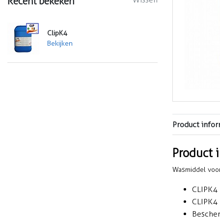
Recent bekeken
ClipK4
Bekijken
Product infor
Product 
Wasmiddel voor
CLIPK4 
CLIPK4 k
Bescher