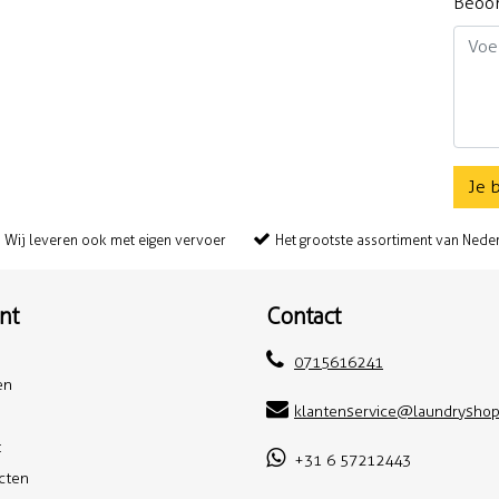
Beoo
Je 
Wij leveren ook met eigen vervoer
Het grootste assortiment van Nede
nt
Contact
0715616241
en
klantenservice@laundryshop
t
+31 6 57212443
ucten