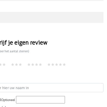
rijf je eigen review
eer het aantal sterren)
m
l
Optioneel