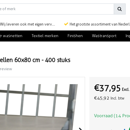
Wij leveren ook met eigen vervoer
Het grootste assortiment van Nederlan
& wasnetten
Textiel merken
Finishen
Wastransport
In
ellen 60x80 cm - 400 stuks
 review
€37,95
Excl
€45,92
Incl. btw
Voorraad (14 Pro