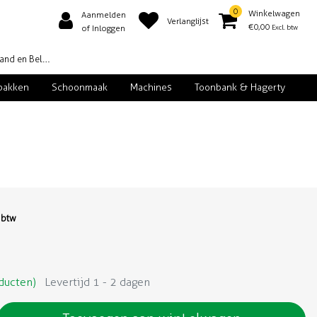
0
Winkelwagen
Aanmelden
Verlanglijst
€0,00
Excl. btw
of Inloggen
d en België
pakken
Schoonmaak
Machines
Toonbank & Hagerty
. btw
ducten)
Levertijd 1 - 2 dagen