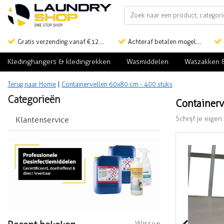
Gratis verzending vanaf €125,-
Achteraf betalen mogelijk
Kledinghangers & kledingrekken
Wasmiddelen
Waszakken 
Terug naar Home
|
Containervellen 60x80 cm - 400 stuks
Categorieën
Containerv
Schrijf je eigen
Klantenservice
Wissen