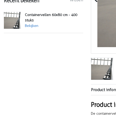
Recent bekeken
Containervellen 60x80 cm - 400
stuks
Bekijken
Product infor
Product 
De containerve