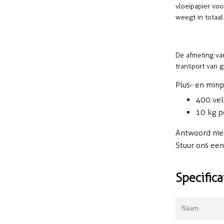
vloeipapier voo
weegt in totaal 
De afmeting van
transport van 
Plus- en min
400 vel
10 kg p
Antwoord nie
Stuur ons ee
Specifica
Naam