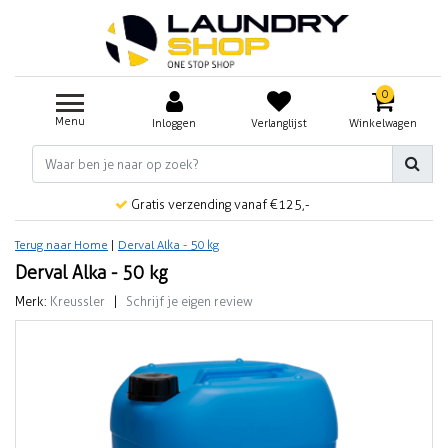
0
Menu
Inloggen
Verlanglijst
Winkelwagen
Gratis verzending vanaf €125,-
Terug naar Home
|
Derval Alka - 50 kg
Derval Alka - 50 kg
Merk:
Kreussler
|
Schrijf je eigen review