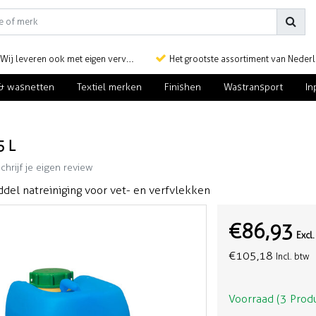
Wij leveren ook met eigen vervoer
Het grootste assortiment van Nederlan
& wasnetten
Textiel merken
Finishen
Wastransport
In
5 L
chrijf je eigen review
el natreiniging voor vet- en verfvlekken
€86,93
Excl
€105,18
Incl. btw
Voorraad (3 Prod