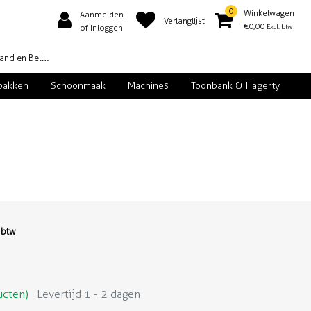
0
Winkelwagen
Aanmelden
Verlanglijst
€0,00
Excl. btw
of Inloggen
d en België
pakken
Schoonmaak
Machines
Toonbank & Hagerty
. btw
ucten)
Levertijd 1 - 2 dagen