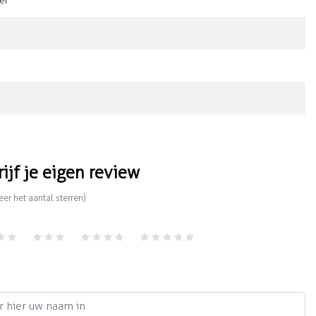
ter
rijf je eigen review
eer het aantal sterren)
m