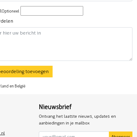
l
Optioneel
rdelen
beoordeling toevoegen
rland en België
Nieuwsbrief
Ontvang het laatste nieuws, updates en
aanbiedingen in je mailbox
.nl
Abonneer