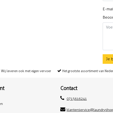
E-mai
Beoo
Je 
Wij leveren ook met eigen vervoer
Het grootste assortiment van Nede
nt
Contact
0715616241
en
klantenservice@laundryshop