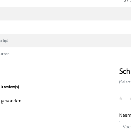
5 li
rtijd
urten
Sch
(Select
0 review(s)
gevonden...
Naa