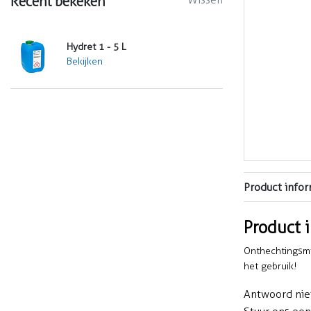
Recent bekeken
Hydret 1 - 5 L
Bekijken
Product infor
Product 
Onthechtingsmid
het gebruik!
Antwoord nie