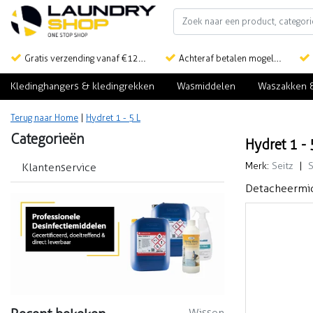
Gratis verzending vanaf €125,-
Achteraf betalen mogelijk
Kledinghangers & kledingrekken
Wasmiddelen
Waszakken 
Terug naar Home
|
Hydret 1 - 5 L
Categorieën
Hydret 1 - 
Merk:
Seitz
|
S
Klantenservice
Detacheermidd
Wissen