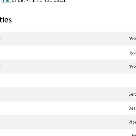
n
mail
of bel +31 71 561 6241
ties
r
956
Hydr
r
956
Seit
Det
Vlo