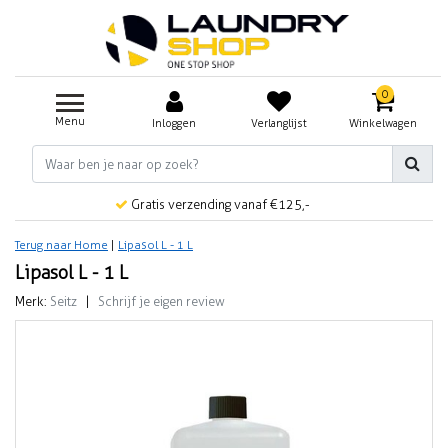
0
Menu
Inloggen
Verlanglijst
Winkelwagen
Gratis verzending vanaf €125,-
Terug naar Home
|
Lipasol L - 1 L
Lipasol L - 1 L
Merk:
Seitz
|
Schrijf je eigen review