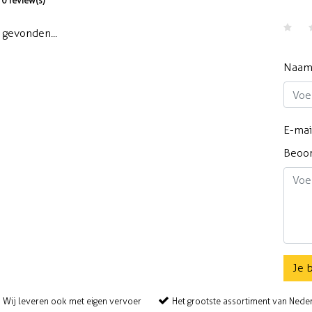
0 review(s)
gevonden...
Naa
E-mai
Beoo
Je 
Wij leveren ook met eigen vervoer
Het grootste assortiment van Nede