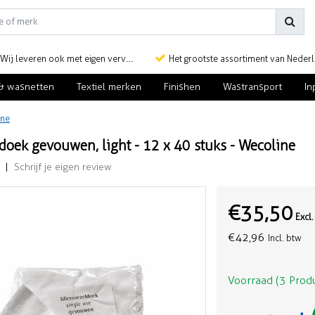
Wij leveren ook met eigen vervoer
Het grootste assortiment van Nederlan
& wasnetten
Textiel merken
Finishen
Wastransport
In
ine
doek gevouwen, light - 12 x 40 stuks - Wecoline
|
Schrijf je eigen review
€35,50
Excl
€42,96
Incl. btw
Voorraad (3 Prod