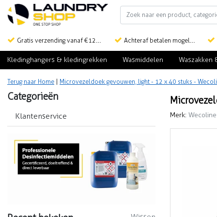
Gratis verzending vanaf €125,-
Achteraf betalen mogelijk
Kledinghangers & kledingrekken
Wasmiddelen
Waszakken 
Terug naar Home
|
Microvezeldoek gevouwen, light - 12 x 40 stuks - Wecol
Categorieën
Microvezel
Merk:
Wecoline
Klantenservice
Wissen