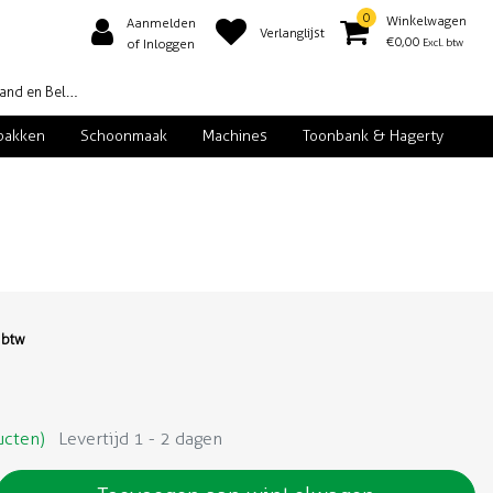
0
Winkelwagen
Aanmelden
Verlanglijst
€0,00
Excl. btw
of Inloggen
d en België
pakken
Schoonmaak
Machines
Toonbank & Hagerty
. btw
ucten)
Levertijd 1 - 2 dagen