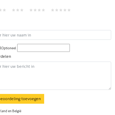
m
l
Optioneel
rdelen
beoordeling toevoegen
rland en België