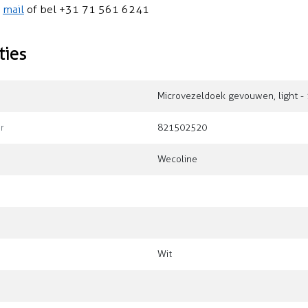
n
mail
of bel +31 71 561 6241
ties
Microvezeldoek gevouwen, light - 
r
821502520
Wecoline
Wit