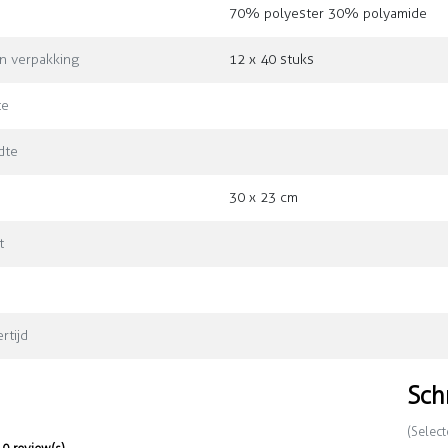
70% polyester 30% polyamide
in verpakking
12 x 40 stuks
te
dte
30 x 23 cm
t
rtijd
Sch
(Select