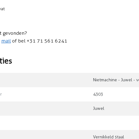
vat
t gevonden?
n
mail
of bel +31 71 561 6241
ties
Nietmachine - Juwel - 
r
4303
Juwel
Vernikkeld staal