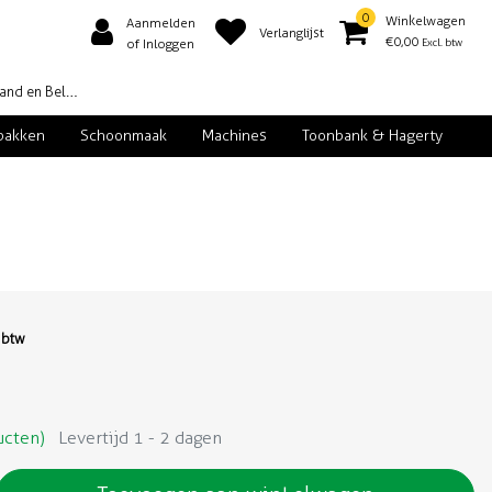
0
Winkelwagen
Aanmelden
Verlanglijst
€0,00
Excl. btw
of Inloggen
d en België
pakken
Schoonmaak
Machines
Toonbank & Hagerty
. btw
ucten)
Levertijd 1 - 2 dagen