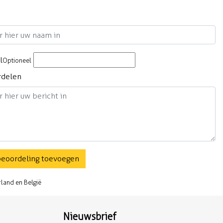
m
l
Optioneel
rdelen
beoordeling toevoegen
rland en België
Nieuwsbrief