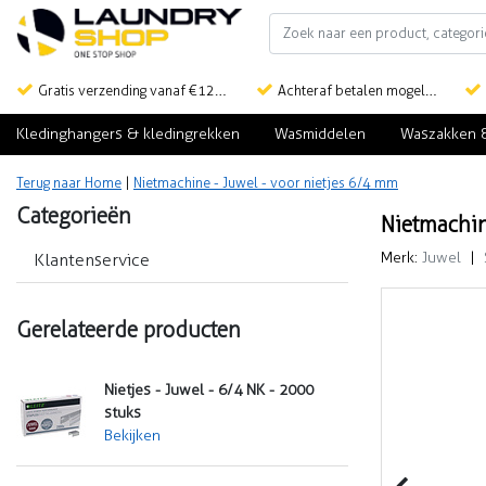
Gratis verzending vanaf €125,-
Achteraf betalen mogelijk
Kledinghangers & kledingrekken
Wasmiddelen
Waszakken 
Terug naar Home
|
Nietmachine - Juwel - voor nietjes 6/4 mm
Categorieën
Nietmachin
Merk:
Juwel
|
Klantenservice
Gerelateerde producten
Nietjes - Juwel - 6/4 NK - 2000
stuks
Bekijken