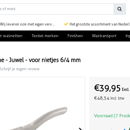
Wij leveren ook met eigen vervoer
Het grootste assortiment van Nederlan
& wasnetten
Textiel merken
Finishen
Wastransport
In
e - Juwel - voor nietjes 6/4 mm
Schrijf je eigen review
€39,95
Excl
€48,34
Incl. btw
Voorraad (7 Prod