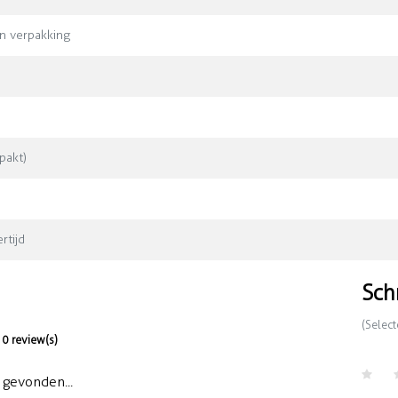
in verpakking
pakt)
rtijd
Sch
(Select
0 review(s)
gevonden...