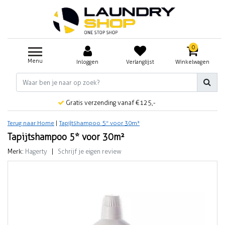
0
Menu
Inloggen
Verlanglijst
Winkelwagen
Gratis verzending vanaf €125,-
Terug naar Home
|
Tapijtshampoo 5* voor 30m²
Tapijtshampoo 5* voor 30m²
Merk:
Hagerty
|
Schrijf je eigen review