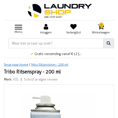
0
Menu
Inloggen
Verlanglijst
Winkelwagen
Gratis verzending vanaf €125,-
Terug naar Home
|
Tribo Ritsenspray - 200 ml
Tribo Ritsenspray - 200 ml
Merk:
HJS
|
Schrijf je eigen review