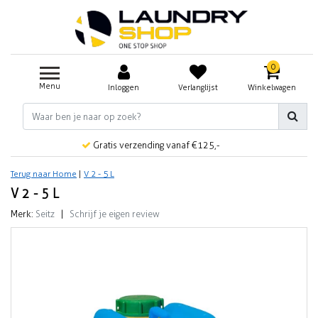
0
Menu
Inloggen
Verlanglijst
Winkelwagen
Gratis verzending vanaf €125,-
Terug naar Home
|
V 2 - 5 L
V 2 - 5 L
Merk:
Seitz
|
Schrijf je eigen review