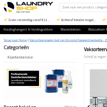
Gratis verzending vanaf €125,-
Achteraf betalen mogelijk
Kledinghangers & kledingrekken
Wasmiddelen
Waszakken 
Terug naar Home
|
Vaksorteerwagen met verchroomd hangend gedeelte - 
Categorieën
Vaksortee
Schrijf je eigen
Klantenservice
Wissen