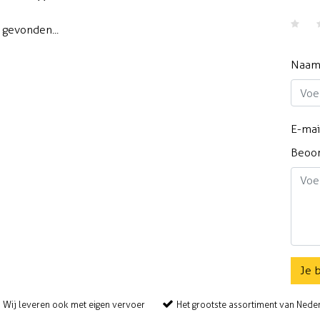
gevonden...
Naa
E-mai
Beoo
Je 
Wij leveren ook met eigen vervoer
Het grootste assortiment van Nede