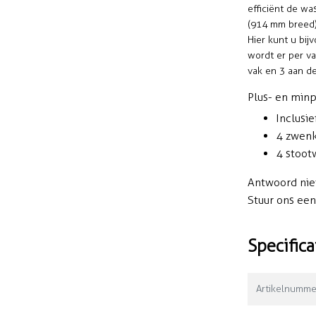
efficiënt de wa
(914 mm breed)
Hier kunt u bi
wordt er per v
vak en 3 aan d
Plus- en min
Inclusi
4 zwenk
4 stoot
Antwoord nie
Stuur ons ee
Specifica
Artikelnumme