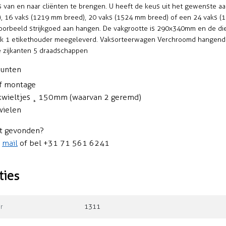
s van en naar cliënten te brengen. U heeft de keus uit het gewenste aa
, 16 vaks (1219 mm breed), 20 vaks (1524 mm breed) of een 24 vaks (1
jvoorbeeld strijkgoed aan hangen. De vakgrootte is 290x340mm en de d
ak 1 etikethouder meegeleverd. Vaksorteerwagen Verchroomd hangend 
e zijkanten 5 draadschappen
punten
ef montage
wieltjes ¸ 150mm (waarvan 2 geremd)
wielen
t gevonden?
n
mail
of bel +31 71 561 6241
ties
r
1311