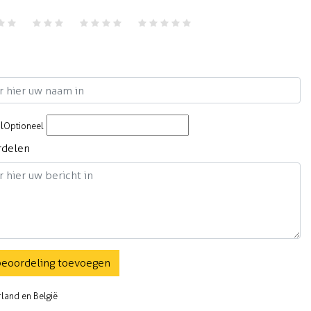
m
l
Optioneel
rdelen
beoordeling toevoegen
rland en België