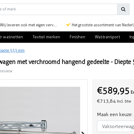
Wij leveren ook met eigen vervoer
Het grootste assortiment van Nederlan
& wasnetten
Textiel merken
Finishen
Wastransport
In
Diepte 553 mm
rwagen met verchroomd hangend gedeelte - Diept
 review
€589,95
E
€713,84
Incl. btw
Maak een keuze: