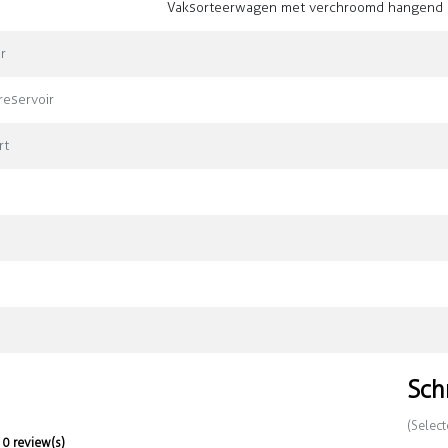
Vaksorteerwagen met verchroomd hangend 
r
eservoir
rt
Sch
(Select
0 review(s)