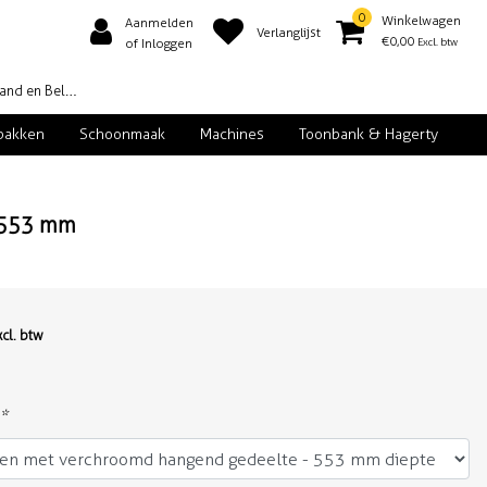
0
Winkelwagen
Aanmelden
Verlanglijst
€0,00
Excl. btw
of Inloggen
d en België
pakken
Schoonmaak
Machines
Toonbank & Hagerty
e 553 mm
xcl. btw
*