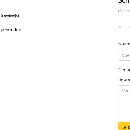
Sch
(Select
0 review(s)
gevonden...
Naa
E-mai
Beoo
Je 