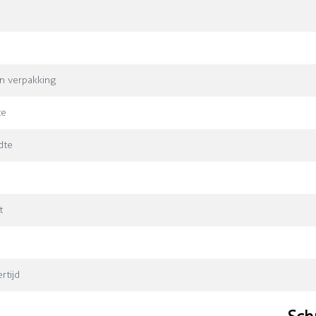
in verpakking
te
dte
t
rtijd