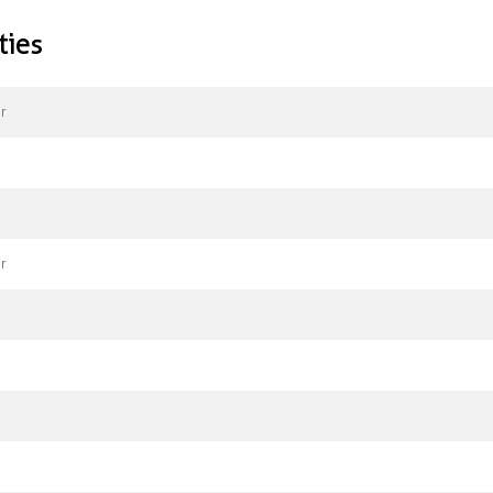
ties
r
r