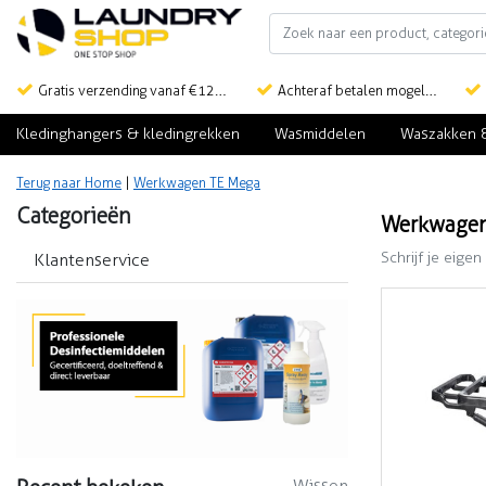
Gratis verzending vanaf €125,-
Achteraf betalen mogelijk
Kledinghangers & kledingrekken
Wasmiddelen
Waszakken 
Terug naar Home
|
Werkwagen TE Mega
Categorieën
Werkwagen
Schrijf je eigen
Klantenservice
Wissen