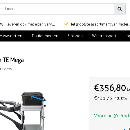
Wij leveren ook met eigen vervoer
Het grootste assortiment van Nederlan
& wasnetten
Textiel merken
Finishen
Wastransport
In
 TE Mega
 review
€356,80
E
€431,73
Incl. btw
Voorraad (0 Prod