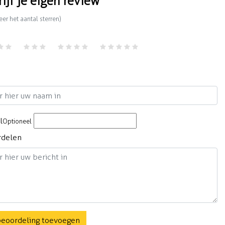
rijf je eigen review
eer het aantal sterren)
m
l
Optioneel
rdelen
beoordeling toevoegen