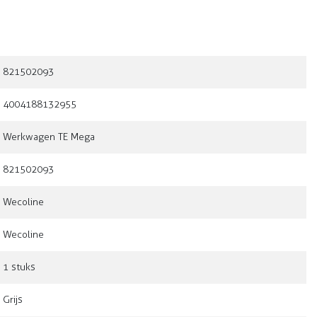
821502093
4004188132955
Werkwagen TE Mega
821502093
Wecoline
Wecoline
1 stuks
Grijs