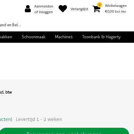
0
Winkelwagen
Aanmelden
Verlanglijst
€0,00
Excl. btw
of Inloggen
d en België
pakken
Schoonmaak
Machines
Toonbank & Hagerty
xcl. btw
ucten)
Levertijd 1 - 2 weken