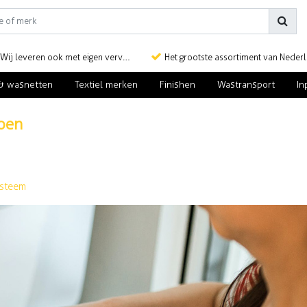
Wij leveren ook met eigen vervoer
Het grootste assortiment van Nederlan
& wasnetten
Textiel merken
Finishen
Wastransport
In
oen
ysteem