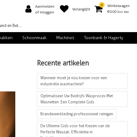
0
Winkelwagen
Aanmelden
Verlanglijst
€0,00
Excl. btw
of Inloggen
d en België
pakken
Schoonmaak
Machines
Toonbank & Hagerty
Recente artikelen
Wanneer moet je nou kiezen voor een
industriële wasmachine?
Optimaliseer Uw Bedrijfs Wasproces Met
Wasnetten: Een Complete Gids
Brandweerkleding professioneel reinigen
De Ultieme Gids voor het Kiezen van de
Perfecte Waszak: Efficiëntie in