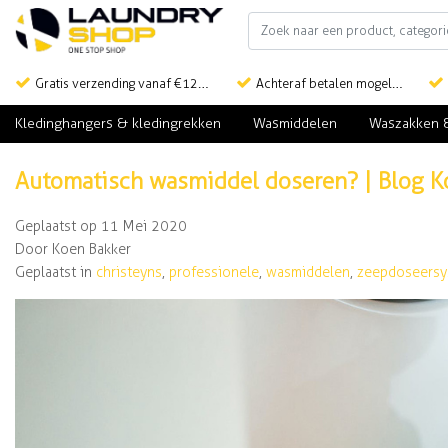
Gratis verzending vanaf €125,-
Achteraf betalen mogelijk
Kledinghangers & kledingrekken
Wasmiddelen
Waszakken 
Automatisch wasmiddel doseren? | Blog K
Geplaatst op
11 Mei 2020
Door Koen Bakker
Geplaatst in
christeyns
,
professionele
,
wasmiddelen
,
zeepdoseers