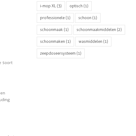
i-mop XL
(3)
optisch
(1)
professionele
(1)
schoon
(1)
schoonmaak
(1)
schoonmaakmiddelen
(2)
schoonmaken
(1)
wasmiddelen
(1)
zeepdoseersysteem
(1)
e soort
een
uding