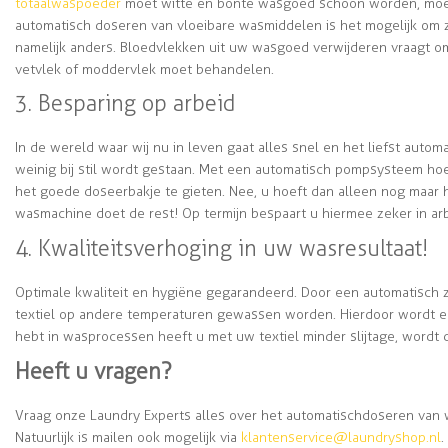
totaalwaspoeder
moet witte en bonte wasgoed schoon worden, moet
automatisch doseren van vloeibare wasmiddelen is het mogelijk om z
namelijk anders. Bloedvlekken uit uw wasgoed verwijderen vraagt 
vetvlek of moddervlek moet behandelen.
3. Besparing op arbeid
In de wereld waar wij nu in leven gaat alles snel en het liefst automa
weinig bij stil wordt gestaan. Met een automatisch pompsysteem hoe
het goede doseerbakje te gieten. Nee, u hoeft dan alleen nog maar
wasmachine doet de rest! Op termijn bespaart u hiermee zeker in ar
4. Kwaliteitsverhoging in uw wasresultaat!
Optimale kwaliteit en hygiëne gegarandeerd. Door een automatisc
textiel op andere temperaturen gewassen worden. Hierdoor wordt ee
hebt in wasprocessen heeft u met uw textiel minder slijtage, wordt
Heeft u vragen?
Vraag onze Laundry Experts alles over het automatisch doseren van
Natuurlijk is mailen ook mogelijk via
klantenservice@laundryshop.nl
.