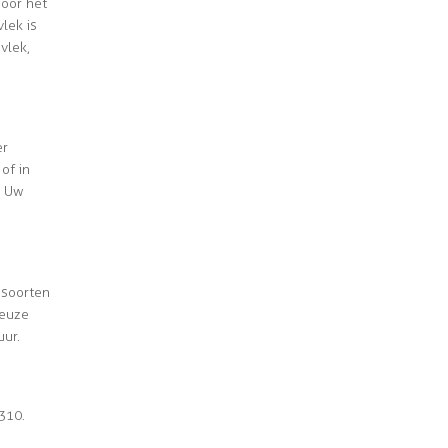
oor het
lek is
vlek,
er
of in
. Uw
 soorten
keuze
uur.
310.