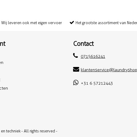
Wij leveren ook met eigen vervoer
Het grootste assortiment van Nede
nt
Contact
0715616241
en
klantenservice@laundryshop
t
+31 6 57212443
ucten
n techniek - All rights reserved -