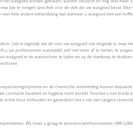
 het wasgoed worden gebleekt, worden verzacht en nog veel meer. D
eep toe te voegen specifiek voor de vlek die uw wasgoed bevat. Elke v
om een hele andere behandeling dan wanneer u wasgoed met een koffie
tisch. Gek is eigenlijk dat dit voor uw wasgoed ook mogelijk is, maar hi
ft u uw professionele wasmiddel zelf niet meer af te meten, te wegen 
 het wasgoed in de wasmachine te laden en op de startknop te drukken
beidsuren.
h zeepdoseringssysteem en de chemische ontsmetting kunnen bepaalde
n constante kwaliteit en hygiëne norm bereikt. Doordat u een brede 
 de echte kleur behouden en garandeert het u van een langere levensd
 wasmiddelen. Wij staan u graag te woord via telefoonnummer 088-5286