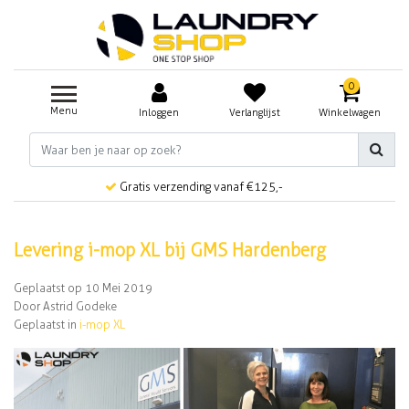
0
Menu
Inloggen
Verlanglijst
Winkelwagen
Gratis verzending vanaf €125,-
Levering i-mop XL bij GMS Hardenberg
Geplaatst op
10 Mei 2019
Door Astrid Godeke
Geplaatst in
i-mop XL